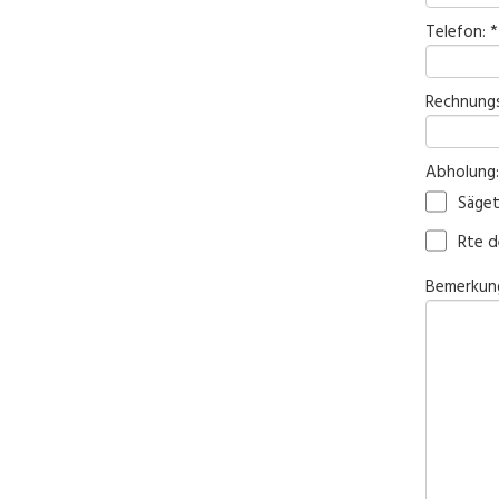
Telefon: *
Rechnungs
Abholung:
Säget
Rte d
Bemerkun