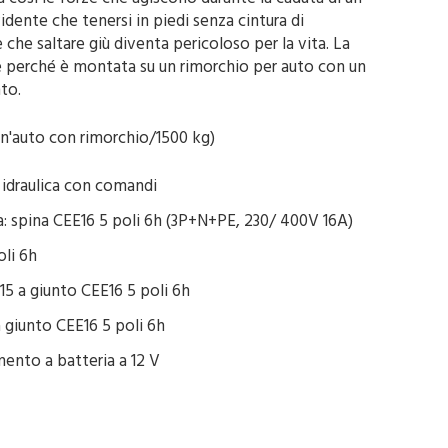
idente che tenersi in piedi senza cintura di
e che saltare giù diventa pericoloso per la vita. La
le perché è montata su un rimorchio per auto con un
to.
un'auto con rimorchio/1500 kg)
 idraulica con comandi
a: spina CEE16 5 poli 6h (3P+N+PE, 230/ 400V 16A)
li 6h
 15 a giunto CEE16 5 poli 6h
a giunto CEE16 5 poli 6h
mento a batteria a 12 V