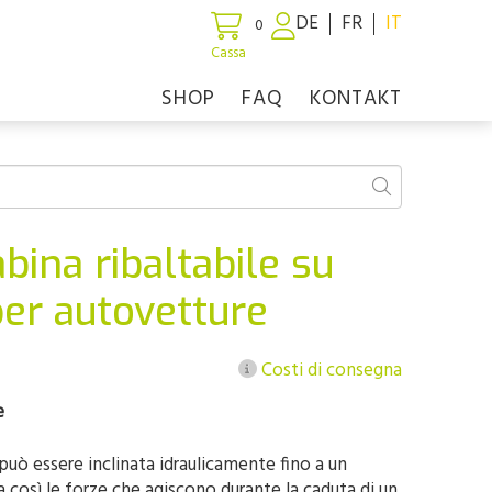
DE
FR
IT
0
Cassa
SHOP
FAQ
KONTAKT
bina ribaltabile su
per autovetture
Costi di consegna
e
può essere inclinata idraulicamente fino a un
a così le forze che agiscono durante la caduta di un