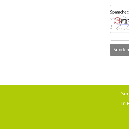
Spamcheck
Senden
Ser
In 