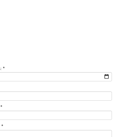
: *
 *
 *