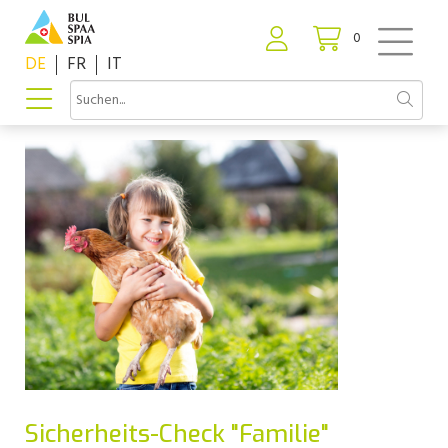
0
DE
FR
IT
Sicherheits-Check "Familie"