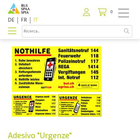
0
DE
FR
IT
Adesivo "Urgenze"