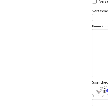
Vers
Versandad
Bemerkun
Spamcheck