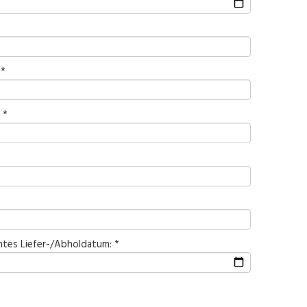
 *
 *
tes Liefer-/Abholdatum: *