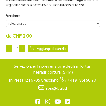
#falciatriceadueassi #statica #forzacentrifuga #terreno
#giaallacciato #safeatwork #cinturadisicurezza
Versione
da CHF 2.00
Aggiungi al carrello
Servizio per la prevenzione degli infortuni
nell'agricoltura (SPIA)
In Pièza 12 | 6705 Cresciano
+41 91 851 90 90
spia@bul.ch