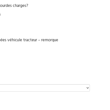
lourdes charges?
s
ées véhicule tracteur – remorque